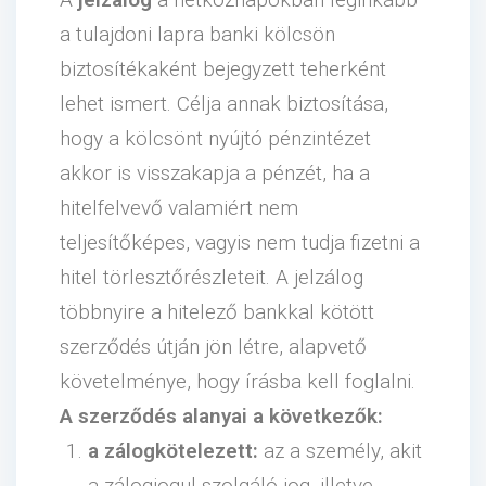
a tulajdoni lapra banki kölcsön
biztosítékaként bejegyzett teherként
lehet ismert. Célja annak biztosítása,
hogy a kölcsönt nyújtó pénzintézet
akkor is visszakapja a pénzét, ha a
hitelfelvevő valamiért nem
teljesítőképes, vagyis nem tudja fizetni a
hitel törlesztőrészleteit. A jelzálog
többnyire a hitelező bankkal kötött
szerződés útján jön létre, alapvető
követelménye, hogy írásba kell foglalni.
A szerződés alanyai a következők:
a zálogkötelezett:
az a személy, akit
a zálogjogul szolgáló jog, illetve