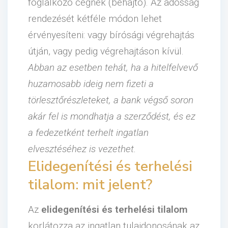
foglalkozó cégnek (behajtó). Az adósság
rendezését kétféle módon lehet
érvényesíteni: vagy bírósági végrehajtás
útján, vagy pedig végrehajtáson kívül.
Abban az esetben tehát, ha a hitelfelvevő
huzamosabb ideig nem fizeti a
törlesztőrészleteket, a bank végső soron
akár fel is mondhatja a szerződést, és ez
a fedezetként terhelt ingatlan
elvesztéséhez is vezethet.
Elidegenítési és terhelési
tilalom: mit jelent?
Az
elidegenítési és terhelési tilalom
korlátozza az ingatlan tulajdonosának az