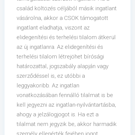
család költözés céljából másik ingatlant
vásárolna, akkor a CSOK támogatott
ingatlant eladhatja, viszont az
elidegenítési és terhelési tilalom átkerül
az új ingatlanra. Az elidegenítési és
terhelési tilalom létrejöhet bírósági
határozattal, jogszabály alapján vagy
szerződéssel is, ez utóbbi a
leggyakoribb. Az ingatlan
vonatkozásában fennálló tilalmat is be
kell jegyezni az ingatlan-nyilvántartásba,
ahogy a jelzálogjogot is. Ha ezt a
tilalmat nem jegyzik be, akkor harmadik
személy ellenérték fejében jogot