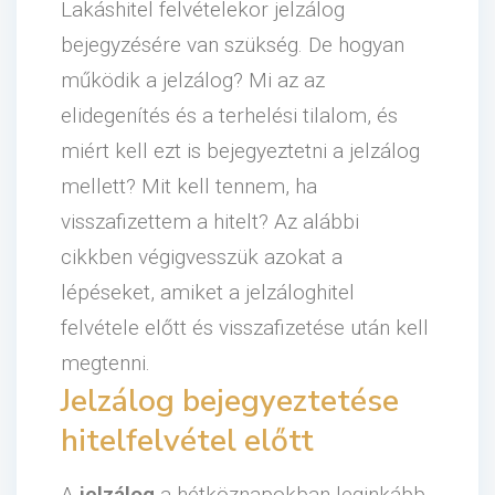
Lakáshitel felvételekor jelzálog
bejegyzésére van szükség. De hogyan
működik a jelzálog? Mi az az
elidegenítés és a terhelési tilalom, és
miért kell ezt is bejegyeztetni a jelzálog
mellett? Mit kell tennem, ha
visszafizettem a hitelt? Az alábbi
cikkben végigvesszük azokat a
lépéseket, amiket a jelzáloghitel
felvétele előtt és visszafizetése után kell
megtenni.
Jelzálog bejegyeztetése
hitelfelvétel előtt
A
jelzálog
a hétköznapokban leginkább