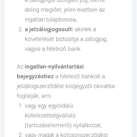
dolog megillet, jelen esetben az
ingatlan tulajdonosa,
a jelzálogjogosult:
akinek a
követelését biztosítja a zálogjog,
vagyis a hitelező bank.
Az
ingatlan-nyilvántartási
bejegyzéshez
a hitelező bankok a
jelzálogszerződést közjegyzői okiratba
foglalják, ami:
vagy egy egyoldalú
kötelezettségvállaló
(tartozáselismerő) nyilatkozat,
vagy magát a kölcsönszerződést