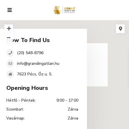
How To Find Us
loading...
(20) 548-8796
info@grandingatlan.hu
7623 Pécs, Őz u. 5.
Opening Hours
Hétfő - Péntek:
9:00 - 17:00
Szombat:
Zárva
Vasárnap:
Zárva