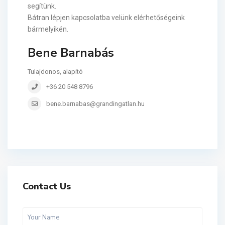
segítünk.
Bátran lépjen kapcsolatba velünk elérhetőségeink
bármelyikén.
Bene Barnabás
Tulajdonos, alapító
+36 20 548 8796
bene.barnabas@grandingatlan.hu
Contact Us