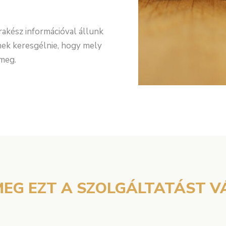
akész információval állunk
nek keresgélnie, hogy mely
 meg.
 MEG EZT A SZOLGÁLTATÁST V