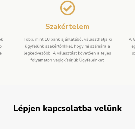
Szakértelem
ek
Több, mint 10 bank ajánlatából választhatja ki
A G
b
ügyfelünk szakértőnkkel, hogy mi számára a
e
e
legkedvezőbb. A választást követően a teljes
s
folyamaton végigkísérjük Ügyfeleinket.
Lépjen kapcsolatba velünk