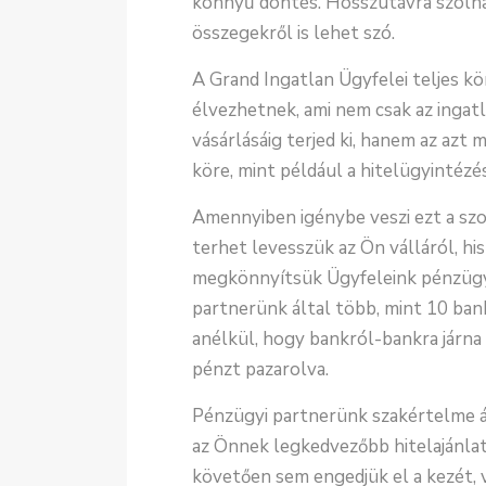
könnyű döntés. Hosszútávra szólna
összegekről is lehet szó.
A Grand Ingatlan Ügyfelei teljes kö
élvezhetnek, ami nem csak az ingat
vásárlásáig terjed ki, hanem az az
köre, mint például a hitelügyintézé
Amennyiben igénybe veszi ezt a szol
terhet levesszük az Ön válláról, hi
megkönnyítsük Ügyfeleink pénzügyi
partnerünk által több, mint 10 bank
anélkül, hogy bankról-bankra járna 
pénzt pazarolva.
Pénzügyi partnerünk szakértelme ál
az Önnek legkedvezőbb hitelajánlato
követően sem engedjük el a kezét, v