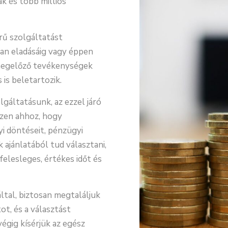
k és több milliós
rű szolgáltatást
lan eladásáig vagy éppen
t megelőző tevékenységek
s is beletartozik.
gáltatásunk, az ezzel járó
szen ahhoz, hogy
 döntéseit, pénzügyi
 ajánlatából tud választani,
felesleges, értékes időt és
tal, biztosan megtaláljuk
t, és a választást
égig kísérjük az egész