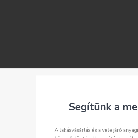
Segítünk a me
A lakásvásárlás és a vele járó any