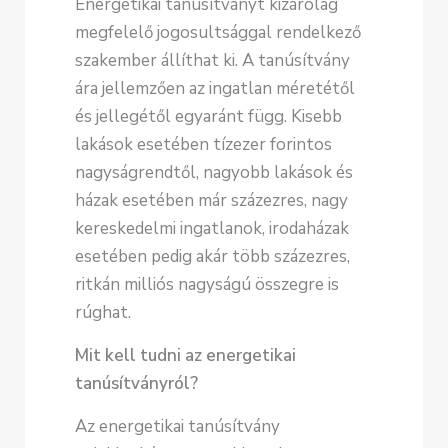
Energetikai tanúsítványt kizárólag
megfelelő jogosultsággal rendelkező
szakember állíthat ki. A tanúsítvány
ára jellemzően az ingatlan méretétől
és jellegétől egyaránt függ. Kisebb
lakások esetében tízezer forintos
nagyságrendtől, nagyobb lakások és
házak esetében már százezres, nagy
kereskedelmi ingatlanok, irodaházak
esetében pedig akár több százezres,
ritkán milliós nagyságú összegre is
rúghat.
Mit kell tudni az energetikai
tanúsítványról?
Az energetikai tanúsítvány