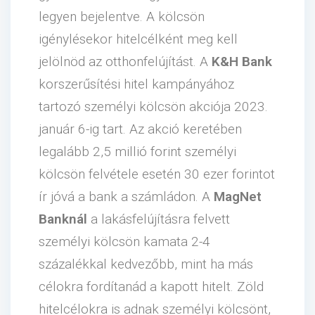
legyen bejelentve. A kölcsön
igénylésekor hitelcélként meg kell
jelölnöd az otthonfelújítást. A
K&H Bank
korszerűsítési hitel kampányához
tartozó személyi kölcsön akciója 2023.
január 6-ig tart. Az akció keretében
legalább 2,5 millió forint személyi
kölcsön felvétele esetén 30 ezer forintot
ír jóvá a bank a számládon. A
MagNet
Banknál
a lakásfelújításra felvett
személyi kölcsön kamata 2-4
százalékkal kedvezőbb, mint ha más
célokra fordítanád a kapott hitelt. Zöld
hitelcélokra is adnak személyi kölcsönt,