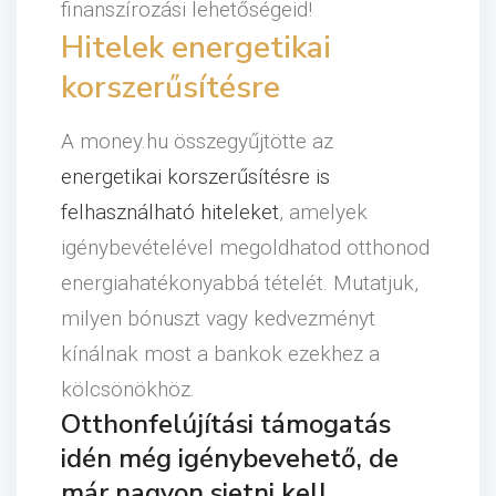
finanszírozási lehetőségeid!
Hitelek energetikai
korszerűsítésre
A money.hu összegyűjtötte az
energetikai korszerűsítésre is
felhasználható hiteleket
, amelyek
igénybevételével megoldhatod otthonod
energiahatékonyabbá tételét. Mutatjuk,
milyen bónuszt vagy kedvezményt
kínálnak most a bankok ezekhez a
kölcsönökhöz.
Otthonfelújítási támogatás
idén még igénybevehető, de
már nagyon sietni kell