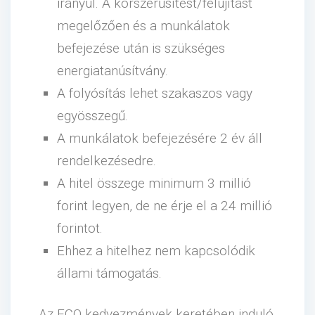
irányul. A korszerűsítést/felújítást
megelőzően és a munkálatok
befejezése után is szükséges
energiatanúsítvány.
A folyósítás lehet szakaszos vagy
egyösszegű.
A munkálatok befejezésére 2 év áll
rendelkezésedre.
A hitel összege minimum 3 millió
forint legyen, de ne érje el a 24 millió
forintot.
Ehhez a hitelhez nem kapcsolódik
állami támogatás.
Az ECO kedvezmények keretében induló