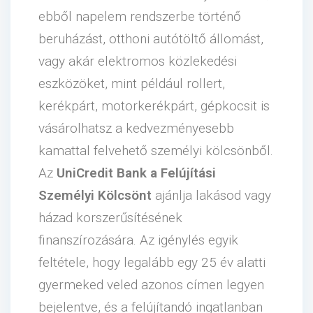
ebből napelem rendszerbe történő
beruházást, otthoni autótöltő állomást,
vagy akár elektromos közlekedési
eszközöket, mint például rollert,
kerékpárt, motorkerékpárt, gépkocsit is
vásárolhatsz a kedvezményesebb
kamattal felvehető személyi kölcsönből.
Az
UniCredit Bank a Felújítási
Személyi Kölcsönt
ajánlja lakásod vagy
házad korszerűsítésének
finanszírozására. Az igénylés egyik
feltétele, hogy legalább egy 25 év alatti
gyermeked veled azonos címen legyen
bejelentve, és a felújítandó ingatlanban