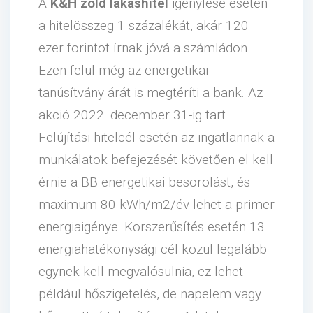
A
K&H zöld lakáshitel
igénylése esetén
a hitelösszeg 1 százalékát, akár 120
ezer forintot írnak jóvá a számládon.
Ezen felül még az energetikai
tanúsítvány árát is megtéríti a bank. Az
akció 2022. december 31-ig tart.
Felújítási hitelcél esetén az ingatlannak a
munkálatok befejezését követően el kell
érnie a BB energetikai besorolást, és
maximum 80 kWh/m2/év lehet a primer
energiaigénye. Korszerűsítés esetén 13
energiahatékonysági cél közül legalább
egynek kell megvalósulnia, ez lehet
például hőszigetelés, de napelem vagy