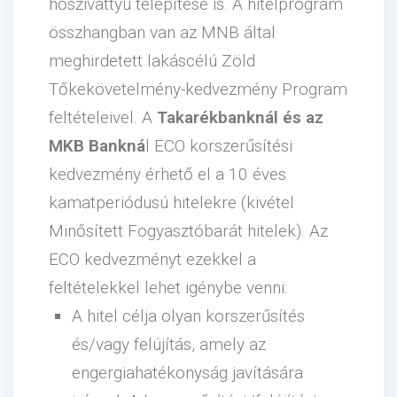
hőszivattyú telepítése is. A hitelprogram
összhangban van az MNB által
meghirdetett lakáscélú Zöld
Tőkekövetelmény-kedvezmény Program
feltételeivel. A
Takarékbanknál és az
MKB Bankná
l ECO korszerűsítési
kedvezmény érhető el a 10 éves
kamatperiódusú hitelekre (kivétel
Minősített Fogyasztóbarát hitelek). Az
ECO kedvezményt ezekkel a
feltételekkel lehet igénybe venni:
A hitel célja olyan korszerűsítés
és/vagy felújítás, amely az
engergiahatékonyság javítására