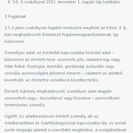
2.6 A szabályzat 2021. december 1. napján lép hatályba.
3 Fogalmak
3.1 A jelen szabályzat fogalmi rendszere megfelel az Infotv. 3. §-
ban meghatározott értelmező fogalommagyarázatoknak, így
különösen:
Személyes adat: az érintettel kapcsolatba hozható adat –
különösen az érintett neve, azonosító jele, valamint egy vagy
több fizikai, fiziológiai, mentális, gazdasági, kulturális vagy
szociális azonosságára jellemző ismeret -, valamint az adatból
levonható, az érintettre vonatkozó következtetés;
Érintett: bármely meghatározott, személyes adat alapján
azonosított vagy – közvetlenül vagy közvetve – azonosítható
természetes személy;
Ügyfél: Az adatkezeléssel érintett személy, aki az
Adatkezelőkkel és Adatfeldolgozóval kapcsolatba lép, és ennek
során megadja adatait a szerződés megkötése, a szolgáltatások