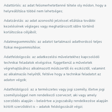
Adattörlés: az adat felismerhetetlenné tétele oly módon, hogy a
helyreállítása többé nem lehetséges;
Adatzárolás: az adat azonosító jelzéssel ellátása további
kezelésének végleges vagy meghatározott időre történő
korlátozása céljából;
Adatmegsemmisítés: az adatot tartalmazó adathordozó teljes
fizikai megsemmisítése;
Adatfeldolgozás: az adatkezelési műveletekhez kapcsolódó
technikai feladatok elvégzése, függetlenül a műveletek
végrehajtásához alkalmazott módszertől és eszköztől, valamint
az alkalmazás helyétől, feltéve hogy a technikai feladatot az
adaton végzik;
Adatfeldolgozó: az a természetes vagy jogi személy, illetve jogi
személyiséggel nem rendelkező szervezet, aki vagy amely
szerződés alapján – beleértve a jogszabály rendelkezése alapján
kötött szerződést is – adatok feldolgozását végzi;