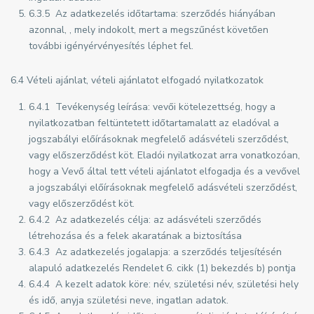
6.3.5 Az adatkezelés időtartama: szerződés hiányában
azonnal, , mely indokolt, mert a megszűnést követően
további igényérvényesítés léphet fel.
6.4 Vételi ajánlat, vételi ajánlatot elfogadó nyilatkozatok
6.4.1 Tevékenység leírása: vevői kötelezettség, hogy a
nyilatkozatban feltüntetett időtartamalatt az eladóval a
jogszabályi előírásoknak megfelelő adásvételi szerződést,
vagy előszerződést köt. Eladói nyilatkozat arra vonatkozóan,
hogy a Vevő által tett vételi ajánlatot elfogadja és a vevővel
a jogszabályi előírásoknak megfelelő adásvételi szerződést,
vagy előszerződést köt.
6.4.2 Az adatkezelés célja: az adásvételi szerződés
létrehozása és a felek akaratának a biztosítása
6.4.3 Az adatkezelés jogalapja: a szerződés teljesítésén
alapuló adatkezelés Rendelet 6. cikk (1) bekezdés b) pontja
6.4.4 A kezelt adatok köre: név, születési név, születési hely
és idő, anyja születési neve, ingatlan adatok.