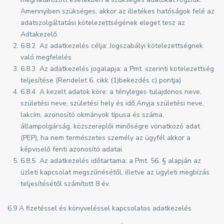
Amennyiben szükséges, akkor az illetékes hatóságok felé az
adatszolgáltatási kötelezettségének eleget tesz az
Adtakezelő.
6.8.2 Az adatkezelés célja: Jogszabályi kötelezettségnek
való megfelelés
6.8.3 Az adatkezelés jogalapja: a Pmt. szerinti kötelezettség
teljesítése (Rendelet 6. cikk (1)bekezdés c) pontja)
6.8.4 A kezelt adatok köre: a tényleges tulajdonos neve,
születési neve, születési hely és idő,Anyja születési neve,
lakcím, azonosító okmányok típusa és száma,
állampolgárság, közszereplői minőségre vonatkozó adat
(PEP), ha nem természetes személy az ügyfél akkor a
képviselő fenti azonosító adatai.
6.8.5 Az adatkezelés időtartama: a Pmt. 56. § alapján az
üzleti kapcsolat megszűnésétől, illetve az ügyleti megbízás
teljesítésétől számított 8 év.
6.9 A fizetéssel és könyveléssel kapcsolatos adatkezelés