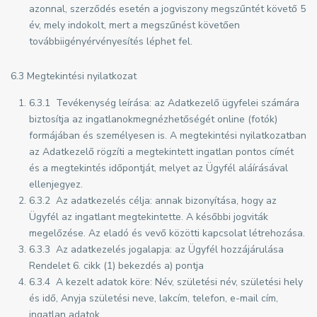
azonnal, szerződés esetén a jogviszony megszűntét követő 5
év, mely indokolt, mert a megszűnést követően
továbbiigényérvényesítés léphet fel.
6.3 Megtekintési nyilatkozat
6.3.1 Tevékenység leírása: az Adatkezelő ügyfelei számára
biztosítja az ingatlanokmegnézhetőségét online (fotók)
formájában és személyesen is. A megtekintési nyilatkozatban
az Adatkezelő rögzíti a megtekintett ingatlan pontos címét
és a megtekintés időpontját, melyet az Ügyfél aláírásával
ellenjegyez.
6.3.2 Az adatkezelés célja: annak bizonyítása, hogy az
Ügyfél az ingatlant megtekintette. A későbbi jogviták
megelőzése. Az eladó és vevő közötti kapcsolat létrehozása.
6.3.3 Az adatkezelés jogalapja: az Ügyfél hozzájárulása
Rendelet 6. cikk (1) bekezdés a) pontja
6.3.4 A kezelt adatok köre: Név, születési név, születési hely
és idő, Anyja születési neve, lakcím, telefon, e-mail cím,
ingatlan adatok.