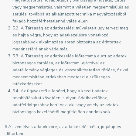
megváltoztatás, továbbítás, nyilvánosságra hozatal, törlés
vagy megsemmisítés, valamint a véletlen megsemmisülés és
sérülés, továbbá az alkalmazott technika megváltozásából
fakadó hozzáférhetetlenné válás ellen.
5.2 A Társaság az adatkezelési műveleteit úgy tervezi meg
és hajtja végre, hogy az adatkezelésre vonatkozó
jogszabályok alkalmazása során biztosítsa az érintettek
magánszférájának védelmét.
5.3 A Társaság az adatkezelés időtartama alatt az adatok
biztonságos tárolása, az időtartam lejártával az
adatállomány végleges és visszaállíthatatlan törlése, fizikai
megsemmisítése érdekében megteszi a szükséges
intézkedéseket.
5.4 Az ügyvezető ellenőrzi, hogy a kezelt adatok
továbbításukat követően is olyan Adatkezelőhöz,
adatfeldolgozóhoz kerülnek, aki, vagy amely az adatok
biztonságos kezeléséről megfelelően gondoskodik.
6 A személyes adatok köre, az adatkezelés célja, jogalap és
időtartam.