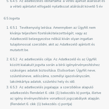
6.4.5 Az adatkezelés időtartama: a vételi ajánlat aláírását és
a vételi ajánlatot elfogadó nyilatkozat aláírását követő 5 év
6.5 Jogvita
6.5.1 Tevékenység leírása: Amennyiben az Ügyfél nem
kívánja teljesíteni fizetésikötelezettségét, vagy az
Adatkezelő beleegyezése nélkül kíván olyan ingatlan
tulajdonossal szerződni, akit az Adatkezelő ajánlott és
mutatott be.
6.5.2 Az adatkezelés célja: Az Adatkezelő és az Ügyfél
között kialakult jogvita során a bírói igényérvényesítéshez
szükséges adatok biztosítása. Elsősorban: Ügyfél neve,
születésineve, adószáma, személyi igazolványszám,
lakcímkártya adatok, születési hely és idő.
6.5.3 Az adatkezelés jogalapja: a szerződése alapuló
adatkezelés Rendelet 6. cikk (1) bekezdés b) pontja, illetve
az igény érvényesítésére vonatkozó jogszabályok alapján.
(Rendelet 6. cikk (1) bekezdés c) pontja)