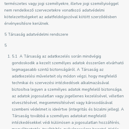
természetes vagy jogi személyekre, illetve jogi személyiséggel
nem rendelkező szervezetekre vonatkozó adatvédelmi
kötelezettségeket az adatfeldolgozóval kötött szerződésben
érvényesítésre kerülnek.
5 Társaság adatvédelmi rendszere
5
5.1 A Társaság az adatkezelés során mindvégig
gondoskodik a kezelt személyes adatok ésszerűen elvárható
legmagasabb szintű biztonságáról. A Társaság az
adatkezelési műveleteit oly módon végzi, hogy megfelelő
technikai és szervezési intézkedések alkalmazásával
biztosítva legyen a személyes adatok megfelelő biztonsága,
az adatok jogosulatlan vagy jogellenes kezelésével, véletlen
elvesztésével, megsemmisítésével vagy károsodásával
szembeni védelmet is ideértve (integritás és bizalmi jelleg). A
Társaság továbbá a személyes adatokat megfelelő
intézkedésekkel védi különösen a jogosulatlan hozzáférés,