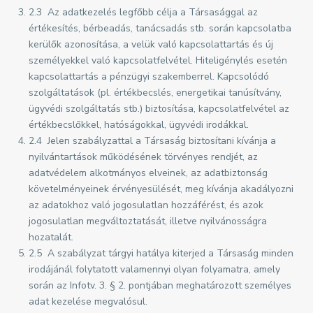
2.3 Az adatkezelés legfőbb célja a Társasággal az
értékesítés, bérbeadás, tanácsadás stb. során kapcsolatba
kerülők azonosítása, a velük való kapcsolattartás és új
személyekkel való kapcsolatfelvétel. Hiteligénylés esetén
kapcsolattartás a pénzügyi szakemberrel. Kapcsolódó
szolgáltatások (pl. értékbecslés, energetikai tanúsítvány,
ügyvédi szolgáltatás stb.) biztosítása, kapcsolatfelvétel az
értékbecslőkkel, hatóságokkal, ügyvédi irodákkal.
2.4 Jelen szabályzattal a Társaság biztosítani kívánja a
nyilvántartások működésének törvényes rendjét, az
adatvédelem alkotmányos elveinek, az adatbiztonság
követelményeinek érvényesülését, meg kívánja akadályozni
az adatokhoz való jogosulatlan hozzáférést, és azok
jogosulatlan megváltoztatását, illetve nyilvánosságra
hozatalát.
2.5 A szabályzat tárgyi hatálya kiterjed a Társaság minden
irodájánál folytatott valamennyi olyan folyamatra, amely
során az Infotv. 3. § 2. pontjában meghatározott személyes
adat kezelése megvalósul.