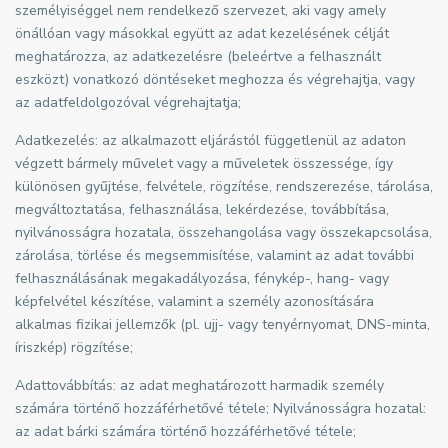
személyiséggel nem rendelkező szervezet, aki vagy amely
önállóan vagy másokkal együtt az adat kezelésének célját
meghatározza, az adatkezelésre (beleértve a felhasznált
eszközt) vonatkozó döntéseket meghozza és végrehajtja, vagy
az adatfeldolgozóval végrehajtatja;
Adatkezelés: az alkalmazott eljárástól függetlenül az adaton
végzett bármely művelet vagy a műveletek összessége, így
különösen gyűjtése, felvétele, rögzítése, rendszerezése, tárolása,
megváltoztatása, felhasználása, lekérdezése, továbbítása,
nyilvánosságra hozatala, összehangolása vagy összekapcsolása,
zárolása, törlése és megsemmisítése, valamint az adat további
felhasználásának megakadályozása, fénykép-, hang- vagy
képfelvétel készítése, valamint a személy azonosítására
alkalmas fizikai jellemzők (pl. ujj- vagy tenyérnyomat, DNS-minta,
íriszkép) rögzítése;
Adattovábbítás: az adat meghatározott harmadik személy
számára történő hozzáférhetővé tétele; Nyilvánosságra hozatal:
az adat bárki számára történő hozzáférhetővé tétele;