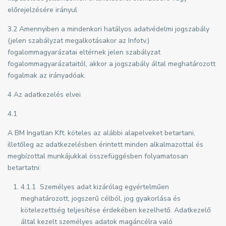
előrejelzésére irányul
3.2 Amennyiben a mindenkori hatályos adatvédelmi jogszabály
(jelen szabályzat megalkotásakor az Infotv.)
fogalommagyarázatai eltérnek jelen szabályzat
fogalommagyarázataitól, akkor a jogszabály által meghatározott
fogalmak az irányadóak.
4 Az adatkezelés elvei
4.1
A BM Ingatlan Kft. köteles az alábbi alapelveket betartani,
illetőleg az adatkezelésben érintett minden alkalmazottal és
megbízottal munkájukkal összefüggésben folyamatosan
betartatni:
4.1.1 Személyes adat kizárólag egyértelműen
meghatározott, jogszerű célból, jog gyakorlása és
kötelezettség teljesítése érdekében kezelhető. Adatkezelő
által kezelt személyes adatok magáncélra való