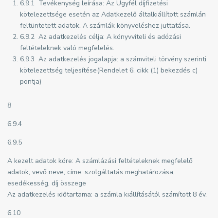
6.9.1 Tevékenység leírása: Az Ügyfél díjfizetési
kötelezettsége esetén az Adatkezelő általkiállított számlán
feltüntetett adatok. A számlák könyveléshez juttatása.
6.9.2 Az adatkezelés célja: A könyvviteli és adózási
feltételeknek való megfelelés.
6.9.3 Az adatkezelés jogalapja: a számviteli törvény szerinti
kötelezettség teljesítése(Rendelet 6. cikk (1) bekezdés c)
pontja)
8
6.9.4
6.9.5
A kezelt adatok köre: A számlázási feltételeknek megfelelő
adatok, vevő neve, címe, szolgáltatás meghatározása,
esedékesség, díj összege
Az adatkezelés időtartama: a számla kiállításától számított 8 év.
6.10