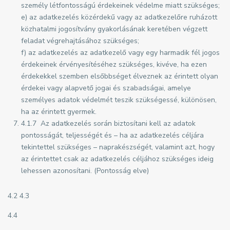
személy létfontosságú érdekeinek védelme miatt szükséges;
e) az adatkezelés közérdekű vagy az adatkezelőre ruházott
közhatalmi jogosítvány gyakorlásának keretében végzett
feladat végrehajtásához szükséges;
f) az adatkezelés az adatkezelő vagy egy harmadik fél jogos
érdekeinek érvényesítéséhez szükséges, kivéve, ha ezen
érdekekkel szemben elsőbbséget élveznek az érintett olyan
érdekei vagy alapvető jogai és szabadságai, amelye
személyes adatok védelmét teszik szükségessé, különösen,
ha az érintett gyermek.
4.1.7 Az adatkezelés során biztosítani kell az adatok
pontosságát, teljességét és – ha az adatkezelés céljára
tekintettel szükséges – naprakészségét, valamint azt, hogy
az érintettet csak az adatkezelés céljához szükséges ideig
lehessen azonosítani. (Pontosság elve)
4.2 4.3
4.4