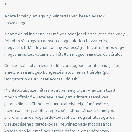
3
Adatállomány: az egy nyilvántartásban kezelt adatok
összessége;
Adatvédelmi incidens: személyes adat jogellenes kezelése vagy
feldolgozása, igy különösen a jogosulatlan hozzáférés,
megváltoztatás, továbbítás, nyilvánosságra hozatal, törlés vagy
megsemmisítés, valamint a véletlen megsemmisülés és sérülés.
Cookie (süti): olyan kisméretű számítógépes adatcsomag (file),
amely a számítógép böngészési előzményeit tárolja (pl.:
látogatott oldalak, csatlakozási idő stb.).
Profilalkotás: személyes adat bármely olyan – automatizált
módon történő – kezelése, amely az érintett személyes
jellemzőinek, különösen a munkahelyi teljesítményéhez,
gazdasági helyzetéhez, egészségi állapotához, személyes
preferenciáihoz vagy érdeklődéséhez, megbízhatóságához,
viselkedéséhez, tartózkodási helyéhez vagy mozgásához
kapcsolódó jellemzőinek értékelésére, elemzésére vagy