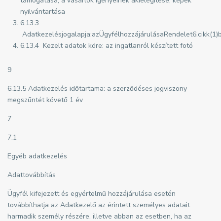
támogatása, a vásárlók igényeinek akielégítése, képek
nyilvántartása
6.13.3
Adatkezelésjogalapja:azÜgyfélhozzájárulásaRendelet6.cikk(1)
6.13.4 Kezelt adatok köre: az ingatlanról készített fotó
9
6.13.5 Adatkezelés időtartama: a szerződéses jogviszony
megszűntét követő 1 év
7
7.1
Egyéb adatkezelés
Adattovábbítás
Ügyfél kifejezett és egyértelmű hozzájárulása esetén
továbbíthatja az Adatkezelő az érintett személyes adatait
harmadik személy részére, illetve abban az esetben, ha az