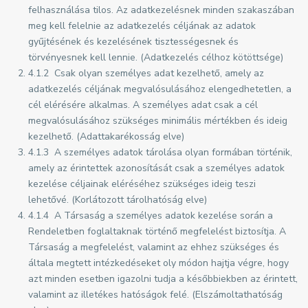
felhasználása tilos. Az adatkezelésnek minden szakaszában
meg kell felelnie az adatkezelés céljának az adatok
gyűjtésének és kezelésének tisztességesnek és
törvényesnek kell lennie. (Adatkezelés célhoz kötöttsége)
4.1.2 Csak olyan személyes adat kezelhető, amely az
adatkezelés céljának megvalósulásához elengedhetetlen, a
cél elérésére alkalmas. A személyes adat csak a cél
megvalósulásához szükséges minimális mértékben és ideig
kezelhető. (Adattakarékosság elve)
4.1.3 A személyes adatok tárolása olyan formában történik,
amely az érintettek azonosítását csak a személyes adatok
kezelése céljainak eléréséhez szükséges ideig teszi
lehetővé. (Korlátozott tárolhatóság elve)
4.1.4 A Társaság a személyes adatok kezelése során a
Rendeletben foglaltaknak történő megfelelést biztosítja. A
Társaság a megfelelést, valamint az ehhez szükséges és
általa megtett intézkedéseket oly módon hajtja végre, hogy
azt minden esetben igazolni tudja a későbbiekben az érintett,
valamint az illetékes hatóságok felé. (Elszámoltathatóság