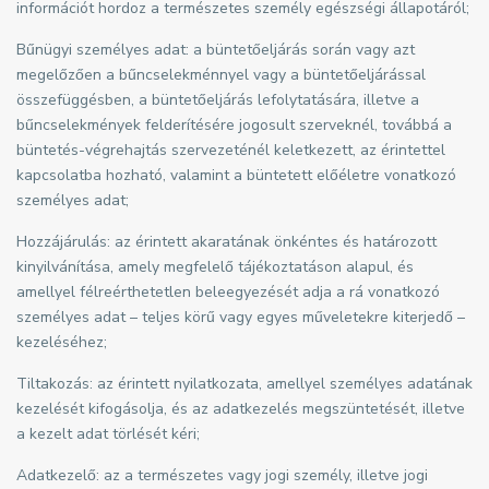
információt hordoz a természetes személy egészségi állapotáról;
Bűnügyi személyes adat: a büntetőeljárás során vagy azt
megelőzően a bűncselekménnyel vagy a büntetőeljárással
összefüggésben, a büntetőeljárás lefolytatására, illetve a
bűncselekmények felderítésére jogosult szerveknél, továbbá a
büntetés-végrehajtás szervezeténél keletkezett, az érintettel
kapcsolatba hozható, valamint a büntetett előéletre vonatkozó
személyes adat;
Hozzájárulás: az érintett akaratának önkéntes és határozott
kinyilvánítása, amely megfelelő tájékoztatáson alapul, és
amellyel félreérthetetlen beleegyezését adja a rá vonatkozó
személyes adat – teljes körű vagy egyes műveletekre kiterjedő –
kezeléséhez;
Tiltakozás: az érintett nyilatkozata, amellyel személyes adatának
kezelését kifogásolja, és az adatkezelés megszüntetését, illetve
a kezelt adat törlését kéri;
Adatkezelő: az a természetes vagy jogi személy, illetve jogi