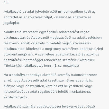
4.5
Adatkezelő az adat felvétele előtt minden esetben közli az
érintettel az adatkezelés célját, valamint az adatkezelés
jogalapját.
Adatkezelő szervezeti egységeinél adatkezelést végző
alkalmazottak és Adatkezelő megbízásából az adatkezelésben
résztvevő, annak valamely műveletét végző szervezetek
alkalmazottjai kötelesek a megismert személyes adatokat üzleti
titokként megőrizni. A személyes adatokat kezelő és azokhoz
hozzáférési lehetőséggel rendelkező személyek kötelesek
Titoktartási nyilatkozatot tenni. (1. sz. melléklet)
Ha a szabályzat hatálya alatt álló személy tudomást szerez
arról, hogy Adatkezelő által kezelt személyes adat hibás,
hiányos vagy időszerűtlen, köteles azt helyesbíteni, vagy
helyesbítését az adat rögzítéséért felelős munkatársnál
kezdeményezni.
Adatkezelő számára adatfeldolgozói tevékenységet végző