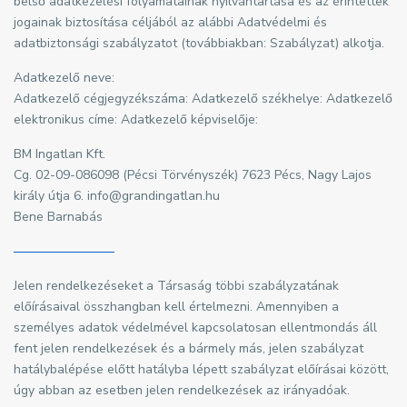
belső adatkezelési folyamatainak nyilvántartása és az érintettek
jogainak biztosítása céljából az alábbi Adatvédelmi és
adatbiztonsági szabályzatot (továbbiakban: Szabályzat) alkotja.
Adatkezelő neve:
Adatkezelő cégjegyzékszáma: Adatkezelő székhelye: Adatkezelő
elektronikus címe: Adatkezelő képviselője:
BM Ingatlan Kft.
Cg. 02-09-086098 (Pécsi Törvényszék) 7623 Pécs, Nagy Lajos
király útja 6. info@grandingatlan.hu
Bene Barnabás
Jelen rendelkezéseket a Társaság többi szabályzatának
előírásaival összhangban kell értelmezni. Amennyiben a
személyes adatok védelmével kapcsolatosan ellentmondás áll
fent jelen rendelkezések és a bármely más, jelen szabályzat
hatálybalépése előtt hatályba lépett szabályzat előírásai között,
úgy abban az esetben jelen rendelkezések az irányadóak.