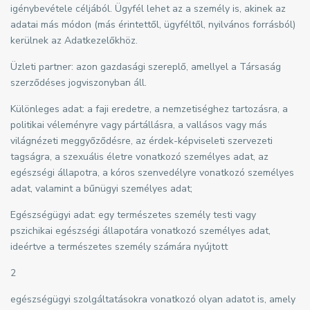
igénybevétele céljából. Ügyfél lehet az a személy is, akinek az
adatai más módon (más érintettől, ügyféltől, nyilvános forrásból)
kerülnek az Adatkezelőkhöz.
Üzleti partner: azon gazdasági szereplő, amellyel a Társaság
szerződéses jogviszonyban áll.
Különleges adat: a faji eredetre, a nemzetiséghez tartozásra, a
politikai véleményre vagy pártállásra, a vallásos vagy más
világnézeti meggyőződésre, az érdek-képviseleti szervezeti
tagságra, a szexuális életre vonatkozó személyes adat, az
egészségi állapotra, a kóros szenvedélyre vonatkozó személyes
adat, valamint a bűnügyi személyes adat;
Egészségügyi adat: egy természetes személy testi vagy
pszichikai egészségi állapotára vonatkozó személyes adat,
ideértve a természetes személy számára nyújtott
2
egészségügyi szolgáltatásokra vonatkozó olyan adatot is, amely