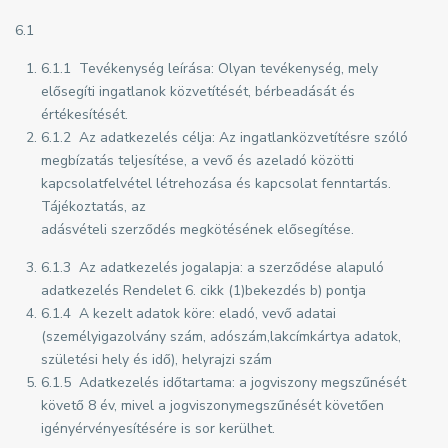
6.1
6.1.1 Tevékenység leírása: Olyan tevékenység, mely
elősegíti ingatlanok közvetítését, bérbeadását és
értékesítését.
6.1.2 Az adatkezelés célja: Az ingatlanközvetítésre szóló
megbízatás teljesítése, a vevő és azeladó közötti
kapcsolatfelvétel létrehozása és kapcsolat fenntartás.
Tájékoztatás, az
adásvételi szerződés megkötésének elősegítése.
6.1.3 Az adatkezelés jogalapja: a szerződése alapuló
adatkezelés Rendelet 6. cikk (1)bekezdés b) pontja
6.1.4 A kezelt adatok köre: eladó, vevő adatai
(személyigazolvány szám, adószám,lakcímkártya adatok,
születési hely és idő), helyrajzi szám
6.1.5 Adatkezelés időtartama: a jogviszony megszűnését
követő 8 év, mivel a jogviszonymegszűnését követően
igényérvényesítésére is sor kerülhet.