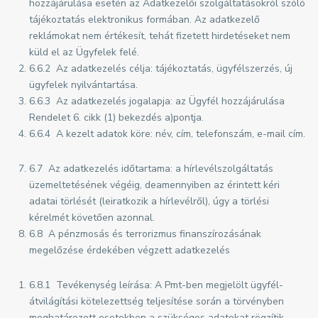
hozzájárulása esetén az Adatkezelői szolgáltatásokról szóló
tájékoztatás elektronikus formában. Az adatkezelő
reklámokat nem értékesít, tehát fizetett hirdetéseket nem
küld el az Ügyfelek felé.
6.6.2 Az adatkezelés célja: tájékoztatás, ügyfélszerzés, új
ügyfelek nyilvántartása.
6.6.3 Az adatkezelés jogalapja: az Ügyfél hozzájárulása
Rendelet 6. cikk (1) bekezdés a)pontja.
6.6.4 A kezelt adatok köre: név, cím, telefonszám, e-mail cím.
6.7 Az adatkezelés időtartama: a hírlevélszolgáltatás
üzemeltetésének végéig, deamennyiben az érintett kéri
adatai törlését (leiratkozik a hírlevélről), úgy a törlési
kérelmét követően azonnal.
6.8 A pénzmosás és terrorizmus finanszírozásának
megelőzése érdekében végzett adatkezelés
6.8.1 Tevékenység leírása: A Pmt-ben megjelölt ügyfél-
átvilágítási kötelezettség teljesítése során a törvényben
meghatározott esetekben a szükséges adatokat rögzítik.