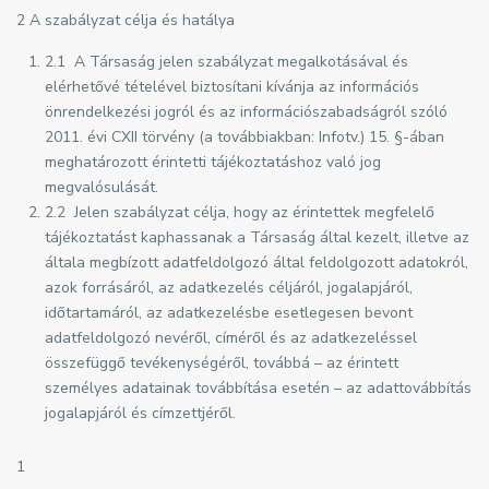
2 A szabályzat célja és hatálya
2.1 A Társaság jelen szabályzat megalkotásával és
elérhetővé tételével biztosítani kívánja az információs
önrendelkezési jogról és az információszabadságról szóló
2011. évi CXII törvény (a továbbiakban: Infotv.) 15. §-ában
meghatározott érintetti tájékoztatáshoz való jog
megvalósulását.
2.2 Jelen szabályzat célja, hogy az érintettek megfelelő
tájékoztatást kaphassanak a Társaság által kezelt, illetve az
általa megbízott adatfeldolgozó által feldolgozott adatokról,
azok forrásáról, az adatkezelés céljáról, jogalapjáról,
időtartamáról, az adatkezelésbe esetlegesen bevont
adatfeldolgozó nevéről, címéről és az adatkezeléssel
összefüggő tevékenységéről, továbbá – az érintett
személyes adatainak továbbítása esetén – az adattovábbítás
jogalapjáról és címzettjéről.
1